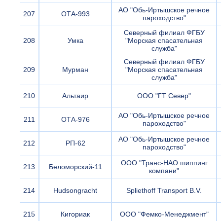
АО "Обь-Иртышское речное
207
ОТА-993
пароходство"
Северный филиал ФГБУ
208
Умка
"Морская спасательная
служба"
Северный филиал ФГБУ
209
Мурман
"Морская спасательная
служба"
210
Альтаир
ООО "ГТ Север"
АО "Обь-Иртышское речное
211
ОТА-976
пароходство"
АО "Обь-Иртышское речное
212
РП-62
пароходство"
ООО "Транс-НАО шиппинг
213
Беломорский-11
компани"
214
Hudsongracht
Spliethoff Transport B.V.
215
Кигориак
ООО "Фемко-Менеджмент"