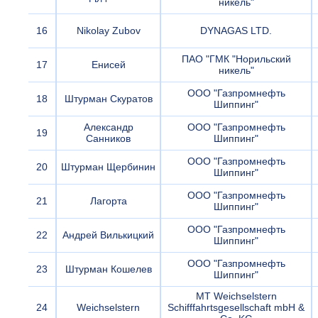
никель"
16
Nikolay Zubov
DYNAGAS LTD.
ПАО "ГМК "Норильский
17
Енисей
никель"
ООО "Газпромнефть
18
Штурман Скуратов
Шиппинг"
Александр
ООО "Газпромнефть
19
Санников
Шиппинг"
ООО "Газпромнефть
20
Штурман Щербинин
Шиппинг"
ООО "Газпромнефть
21
Лагорта
Шиппинг"
ООО "Газпромнефть
22
Андрей Вилькицкий
Шиппинг"
ООО "Газпромнефть
23
Штурман Кошелев
Шиппинг"
MT Weichselstern
24
Weichselstern
Schifffahrtsgesellschaft mbH &