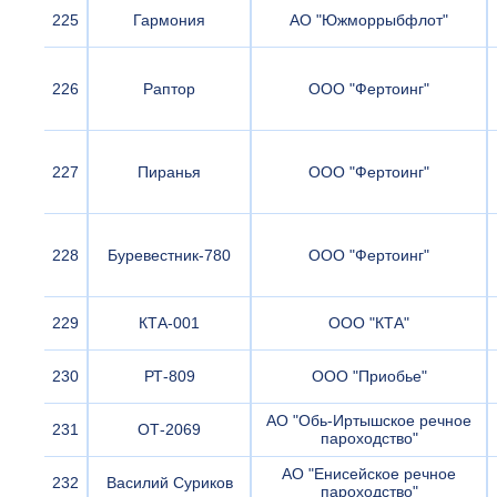
225
Гармония
АО "Южморрыбфлот"
226
Раптор
ООО "Фертоинг"
227
Пиранья
ООО "Фертоинг"
228
Буревестник-780
ООО "Фертоинг"
229
КТА-001
ООО "КТА"
230
РТ-809
ООО "Приобье"
АО "Обь-Иртышское речное
231
ОТ-2069
пароходство"
АО "Енисейское речное
232
Василий Суриков
пароходство"