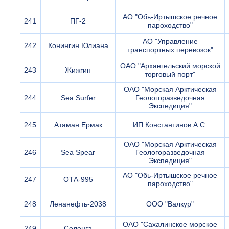
АО "Обь-Иртышское речное
241
ПГ-2
пароходство"
АО "Управление
242
Конингин Юлиана
транспортных перевозок"
ОАО "Архангельский морской
243
Жижгин
торговый порт"
ОАО "Морская Арктическая
244
Sea Surfer
Геологоразведочная
Экспедиция"
245
Атаман Ермак
ИП Константинов А.С.
ОАО "Морская Арктическая
246
Sea Spear
Геологоразведочная
Экспедиция"
АО "Обь-Иртышское речное
247
ОТА-995
пароходство"
248
Ленанефть-2038
ООО "Валкур"
ОАО "Сахалинское морское
249
Селенга