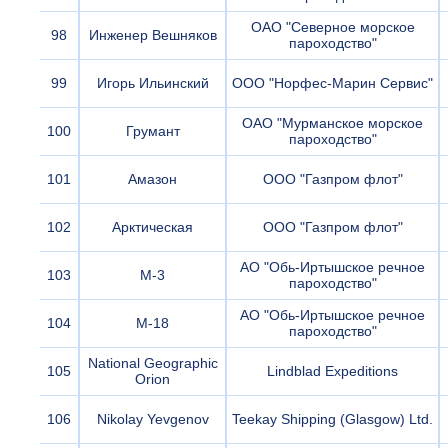
ОАО "Северное морское
98
Инженер Вешняков
пароходство"
99
Игорь Ильинский
ООО "Норфес-Марин Сервис"
ОАО "Мурманское морское
100
Грумант
пароходство"
101
Амазон
ООО "Газпром флот"
102
Арктическая
ООО "Газпром флот"
АО "Обь-Иртышское речное
103
М-3
пароходство"
АО "Обь-Иртышское речное
104
М-18
пароходство"
National Geographic
105
Lindblad Expeditions
Orion
106
Nikolay Yevgenov
Teekay Shipping (Glasgow) Ltd.