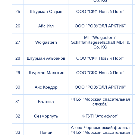
Co. KG
25
Штурман Овцын
ООО "СКФ Новый Порт"
26
Айс Игл
ООО "РОЗУЭЛЛ АРКТИК"
MT "Wolgastern"
27
Wolgastern
Schifffahrtsgesellschaft MBH &
Co. KG
28
Штурман Альбанов
ООО "СКФ Новый Порт"
29
Штурман Малыгин
ООО "СКФ Новый Порт"
30
Айс Кондор
ООО "РОЗУЭЛЛ АРКТИК"
ФГБУ "Морская спасательная
31
Балтика
служба"
32
Севморпуть
ФГУП "Атомфлот"
Азово-Черноморский филиал
33
Пенай
ФГБУ "Морская спасательная