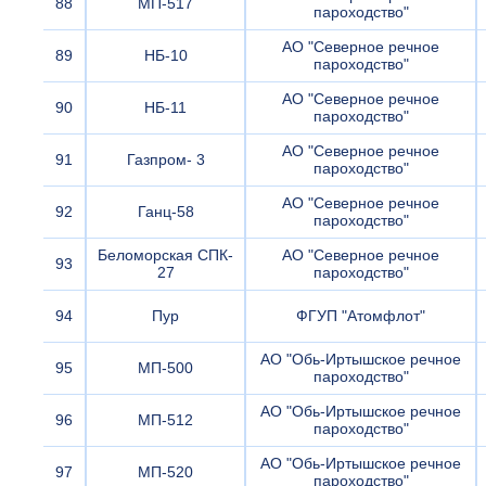
88
МП-517
пароходство"
АО "Северное речное
89
НБ-10
пароходство"
АО "Северное речное
90
НБ-11
пароходство"
АО "Северное речное
91
Газпром- 3
пароходство"
АО "Северное речное
92
Ганц-58
пароходство"
Беломорская СПК-
АО "Северное речное
93
27
пароходство"
94
Пур
ФГУП "Атомфлот"
АО "Обь-Иртышское речное
95
МП-500
пароходство"
АО "Обь-Иртышское речное
96
МП-512
пароходство"
АО "Обь-Иртышское речное
97
МП-520
пароходство"