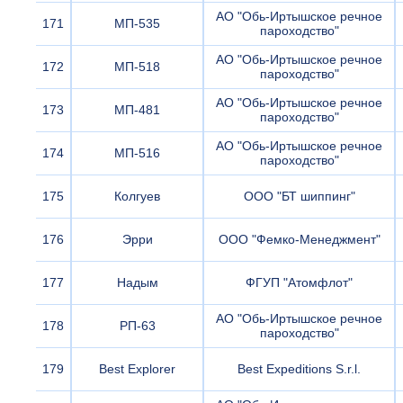
АО "Обь-Иртышское речное
171
МП-535
пароходство"
АО "Обь-Иртышское речное
172
МП-518
пароходство"
АО "Обь-Иртышское речное
173
МП-481
пароходство"
АО "Обь-Иртышское речное
174
МП-516
пароходство"
175
Колгуев
ООО "БТ шиппинг"
176
Эрри
ООО "Фемко-Менеджмент"
177
Надым
ФГУП "Атомфлот"
АО "Обь-Иртышское речное
178
РП-63
пароходство"
179
Best Explorer
Best Expeditions S.r.l.