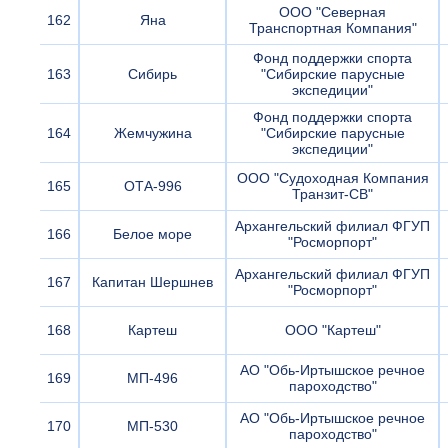
ООО "Северная
162
Яна
Транспортная Компания"
Фонд поддержки спорта
163
Сибирь
"Сибирские парусные
экспедиции"
Фонд поддержки спорта
164
Жемчужина
"Сибирские парусные
экспедиции"
ООО "Судоходная Компания
165
ОТА-996
Транзит-СВ"
Архангельский филиал ФГУП
166
Белое море
"Росморпорт"
Архангельский филиал ФГУП
167
Капитан Шершнев
"Росморпорт"
168
Картеш
ООО "Картеш"
АО "Обь-Иртышское речное
169
МП-496
пароходство"
АО "Обь-Иртышское речное
170
МП-530
пароходство"