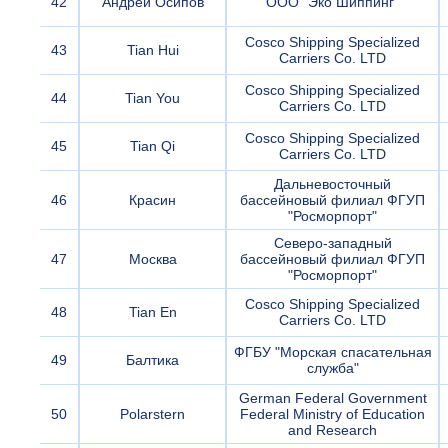
42
Андрей Осипов
ООО "Эко Шиппинг"
Cosco Shipping Specialized
43
Tian Hui
Carriers Co. LTD
Cosco Shipping Specialized
44
Tian You
Carriers Co. LTD
Cosco Shipping Specialized
45
Tian Qi
Carriers Co. LTD
Дальневосточный
46
Красин
бассейновый филиал ФГУП
"Росморпорт"
Северо-западный
47
Москва
бассейновый филиал ФГУП
"Росморпорт"
Cosco Shipping Specialized
48
Tian En
Carriers Co. LTD
ФГБУ "Морская спасательная
49
Балтика
служба"
German Federal Government
50
Polarstern
Federal Ministry of Education
and Research