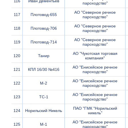
116
Иван Дементьев
пароходство"
АО "Северное речное
117
Плотовод-655
пароходство"
АО "Северное речное
118
Плотовод-706
пароходство"
АО "Северное речное
119
Плотовод-714
пароходство"
АО "Чукотская торговая
120
Танир
компания"
АО "Енисейское речное
121
КПЛ 16/30 №416
пароходство"
АО "Енисейское речное
122
М-2
пароходство"
АО "Енисейское речное
123
ТС-1
пароходство"
ПАО "ГМК "Норильский
124
Норильский Никель
никель"
АО "Енисейское речное
125
М-1
пароходство"