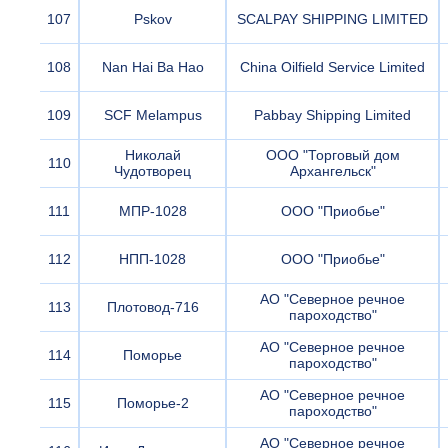
107
Pskov
SCALPAY SHIPPING LIMITED
108
Nan Hai Ba Hao
China Oilfield Service Limited
109
SCF Melampus
Pabbay Shipping Limited
Николай
ООО "Торговый дом
110
Чудотворец
Архангельск"
111
МПР-1028
ООО "Приобье"
112
НПП-1028
ООО "Приобье"
АО "Северное речное
113
Плотовод-716
пароходство"
АО "Северное речное
114
Поморье
пароходство"
АО "Северное речное
115
Поморье-2
пароходство"
АО "Северное речное