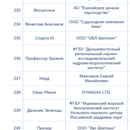
АО "Енисейское речное
233
Весьегонск
пароходство"
ООО "Судоходная компания
234
Вячеслав Анисимов
Азиа"
235
Спарта III
ООО "ОБЛ-Шиппинг"
ФГБУ "Дальневосточный
региональный научно-
236
Профессор Хромов
исследовательский
гидрометеорологический
институт"
Максимов Сергей
237
Норд
Михайлович
238
Clean Planet
DYNAGAS LTD.
ФГБУ "Мурманский морской
биологический институт
239
Дальние Зеленцы
Кольского научного центра
Российской академии наук"
240
Пионер
ООО "Эко Шиппинг"