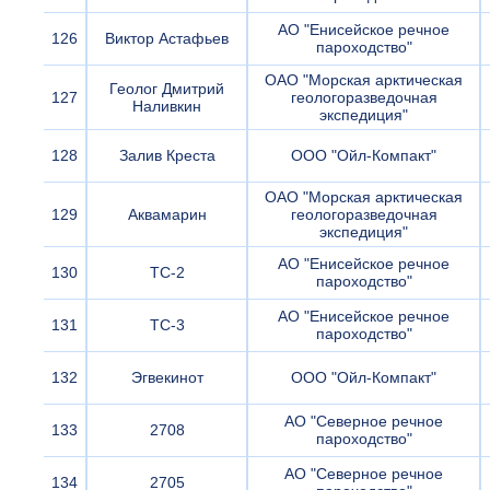
АО "Енисейское речное
126
Виктор Астафьев
пароходство"
ОАО "Морская арктическая
Геолог Дмитрий
127
геологоразведочная
Наливкин
экспедиция"
128
Залив Креста
ООО "Ойл-Компакт"
ОАО "Морская арктическая
129
Аквамарин
геологоразведочная
экспедиция"
АО "Енисейское речное
130
ТС-2
пароходство"
АО "Енисейское речное
131
ТС-3
пароходство"
132
Эгвекинот
ООО "Ойл-Компакт"
АО "Северное речное
133
2708
пароходство"
АО "Северное речное
134
2705