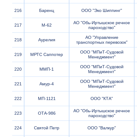
216
Баренц
ООО "Эко Шиппинг"
АО "Обь-Иртышское речное
217
М-62
пароходство"
АО "Управление
218
Аурелия
транспортных перевозок"
ООО "МПиТ-Судовой
219
МРТС Саппотер
Менеджмент"
ООО "МПиТ-Судовой
220
ММП-1
Менеджмент"
ООО "МПиТ-Судовой
221
Амур-4
Менеджмент"
222
МП-1121
ООО "КТА"
АО "Обь-Иртышское речное
223
ОТА-986
пароходство"
224
Святой Петр
ООО "Валкур"