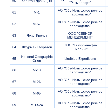
60
Капитан Драницын
"Росморпорт"
АО "Обь-Иртышское речное
61
М-1
пароходство"
АО "Обь-Иртышское речное
62
М-57
пароходство"
ООО "СЕВНОР
63
Ямал Кречет
МЕНЕДЖМЕНТ"
ООО "Газпромнефть
64
Штурман Скуратов
Шиппинг"
National Geographic
65
Lindblad Expeditions
Orion
АО "Обь-Иртышское речное
66
М-19
пароходство"
АО "Обь-Иртышское речное
67
М-26
пароходство"
АО "Обь-Иртышское речное
68
М-65
пароходство"
АО "Обь-Иртышское речное
69
МП-524
пароходство"