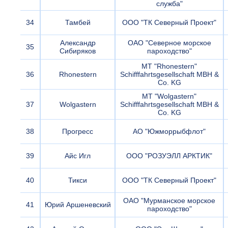
служба"
34
Тамбей
ООО "ТК Северный Проект"
Александр
ОАО "Северное морское
35
Сибиряков
пароходство"
MT "Rhonestern"
36
Rhonestern
Schifffahrtsgesellschaft MBH &
Co. KG
MT "Wolgastern"
37
Wolgastern
Schifffahrtsgesellschaft MBH &
Co. KG
38
Прогресс
АО "Южморрыбфлот"
39
Айс Игл
ООО "РОЗУЭЛЛ АРКТИК"
40
Тикси
ООО "ТК Северный Проект"
ОАО "Мурманское морское
41
Юрий Аршеневский
пароходство"