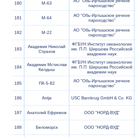
АО "Обь-Иртышское речное
180
М-63
пароходство"
АО "Обь-Иртышское речное
181
М-64
пароходство"
АО "Обь-Иртышское речное
182
М-22
пароходство"
ФГБУН Институт океанологии
Академик Николай
183
им. П.П. Ширшова Российской
Страхов
академии наук
ФГБУН Институт океанологии
Академик Мстислав
184
им. П.П. Ширшова Российской
Келдыш
академии наук
АО "Обь-Иртышское речное
185
ПК-5-82
пароходство"
186
Antje
USC Barnkrug GmbH & Co. KG
187
Анатолий Ефремов
ООО "НОРД-ВУД"
188
Беломорск
ООО "НОРД-ВУД"