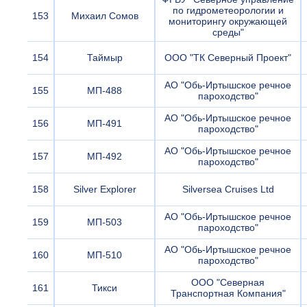
по гидрометеорологии и
153
Михаил Сомов
мониторингу окружающей
среды"
154
Таймыр
ООО "ТК Северный Проект"
АО "Обь-Иртышское речное
155
МП-488
пароходство"
АО "Обь-Иртышское речное
156
МП-491
пароходство"
АО "Обь-Иртышское речное
157
МП-492
пароходство"
158
Silver Explorer
Silversea Cruises Ltd
АО "Обь-Иртышское речное
159
МП-503
пароходство"
АО "Обь-Иртышское речное
160
МП-510
пароходство"
ООО "Северная
161
Тикси
Транспортная Компания"