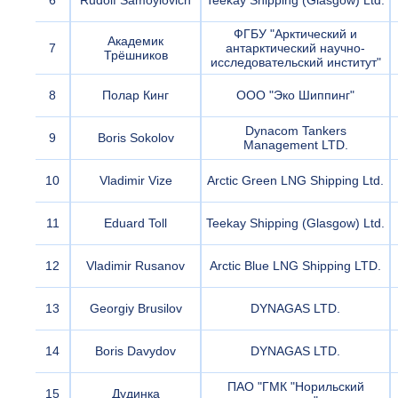
6
Rudolf Samoylovich
Teekay Shipping (Glasgow) Ltd.
ФГБУ "Арктический и
Академик
7
антарктический научно-
Трёшников
исследовательский институт"
8
Полар Кинг
ООО "Эко Шиппинг"
Dynacom Tankers
9
Boris Sokolov
Management LTD.
10
Vladimir Vize
Arctic Green LNG Shipping Ltd.
11
Eduard Toll
Teekay Shipping (Glasgow) Ltd.
12
Vladimir Rusanov
Arctic Blue LNG Shipping LTD.
13
Georgiy Brusilov
DYNAGAS LTD.
14
Boris Davydov
DYNAGAS LTD.
ПАО "ГМК "Норильский
15
Дудинка