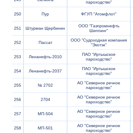
пароходство"
250
Пур
ФГУП "Атомфлот"
ООО "Газпромнефть
251
Штурман Щербинин
Шиппинг"
ООО "Судоходная компания
252
Пассат
"Экотэк"
ПАО "Иртышское
253
Ленанефть-2010
пароходство"
ПАО "Иртышское
254
Ленанефть-2037
пароходство"
АО "Северное речное
255
№ 2702
пароходство"
АО "Северное речное
256
2704
пароходство"
АО "Северное речное
257
МП-504
пароходство"
АО "Северное речное
258
МП-501
пароходство"