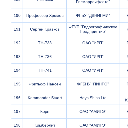
Росморречфлота"
190
Профессор Хромов
ФГБУ "ДВНИГМИ"
ФГУП "Гидрографическое
191
Сергей Кравков
Предприятие"
192
ТН-733
ОАО "ИРП"
193
ТН-736
ОАО "ИРП"
194
ТН-741
ОАО "ИРП"
195
Фритьоф Нансен
ФГБНУ "ПИНРО"
196
Kommandor Stuart
Hays Ships Ltd
K
197
Керн
ОАО "АМИГЭ"
198
Кимберлит
ОАО "АМИГЭ"