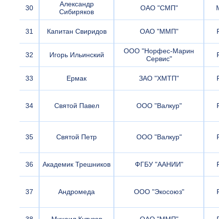
Александр
30
ОАО "СМП"
Сибиряков
31
Капитан Свиридов
ОАО "ММП"
ООО "Норфес-Марин
32
Игорь Ильинский
Сервис"
33
Ермак
ЗАО "ХМТП"
34
Святой Павел
ООО "Валкур"
35
Святой Петр
ООО "Валкур"
36
Академик Трешников
ФГБУ "ААНИИ"
37
Андромеда
ООО "Экосоюз"