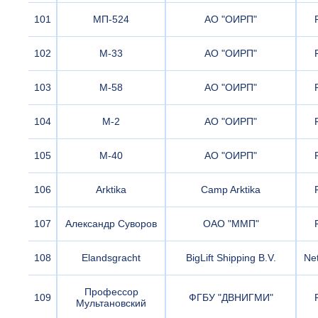
101
МП-524
АО "ОИРП"
102
М-33
АО "ОИРП"
103
М-58
АО "ОИРП"
104
М-2
АО "ОИРП"
105
М-40
АО "ОИРП"
106
Arktika
Camp Arktika
107
Александр Суворов
ОАО "ММП"
108
Elandsgracht
BigLift Shipping B.V.
Ne
Профессор
109
ФГБУ "ДВНИГМИ"
Мультановский