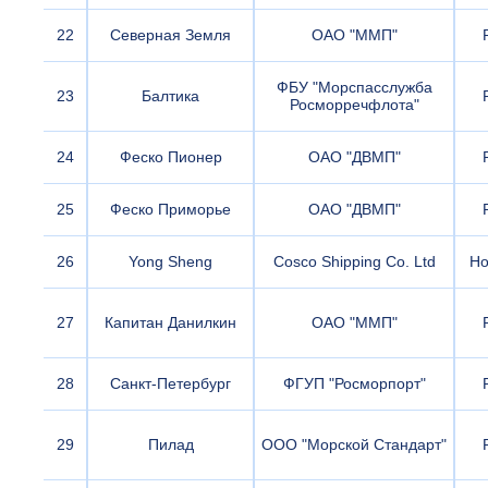
22
Северная Земля
ОАО "ММП"
ФБУ "Морспасслужба
23
Балтика
Росморречфлота"
24
Феско Пионер
ОАО "ДВМП"
25
Феско Приморье
ОАО "ДВМП"
26
Yong Sheng
Cosco Shipping Co. Ltd
Ho
27
Капитан Данилкин
ОАО "ММП"
28
Санкт-Петербург
ФГУП "Росморпорт"
29
Пилад
ООО "Морской Стандарт"