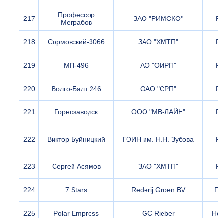
Профессор
217
ЗАО "РИМСКО"
Меграбов
218
Сормовский-3066
ЗАО "ХМТП"
219
МП-496
АО "ОИРП"
220
Волго-Балт 246
ОАО "СРП"
221
Горнозаводск
ООО "МВ-ЛАЙН"
222
Виктор Буйницкий
ГОИН им. Н.Н. Зубова
223
Сергей Асямов
ЗАО "ХМТП"
224
7 Stars
Rederij Groen BV
225
Polar Empress
GC Rieber
Н