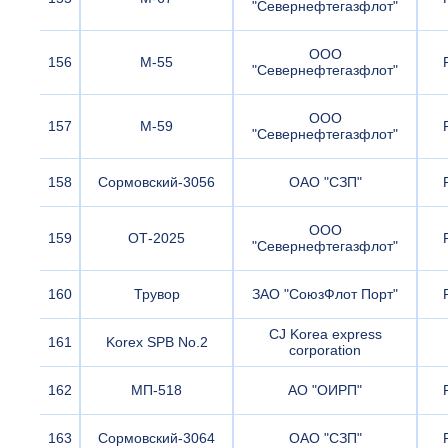
"Севернефтегазфлот"
ООО
156
М-55
"Севернефтегазфлот"
ООО
157
М-59
"Севернефтегазфлот"
158
Сормовский-3056
ОАО "СЗП"
ООО
159
ОТ-2025
"Севернефтегазфлот"
160
Трувор
ЗАО "СоюзФлот Порт"
CJ Korea express
161
Korex SPB No.2
corporation
162
МП-518
АО "ОИРП"
163
Сормовский-3064
ОАО "СЗП"