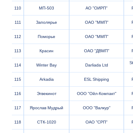
110
МП-503
АО "ОИРП"
111
Заполярье
ОАО "ММП"
112
Поморье
ОАО "ММП"
113
Красин
ОАО "ДВМП"
St
114
Winter Bay
Darliada Ltd
115
Arkadia
ESL Shipping
116
Эгвекинот
ООО "Ойл-Компакт"
117
Ярослав Мудрый
ООО "Валкур"
118
СТК-1020
ОАО "СРП"