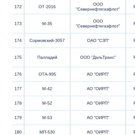
ООО
172
ОТ-2016
"Севернефтегазфлот"
ООО
173
М-35
"Севернефтегазфлот"
174
Сормовский-3057
ОАО "СЗП"
175
Палладий
ООО "ДальТранс"
176
ОТА-995
АО "ОИРП"
177
М-42
АО "ОИРП"
178
М-52
АО "ОИРП"
179
М-53
АО "ОИРП"
180
МП-530
АО "ОИРП"