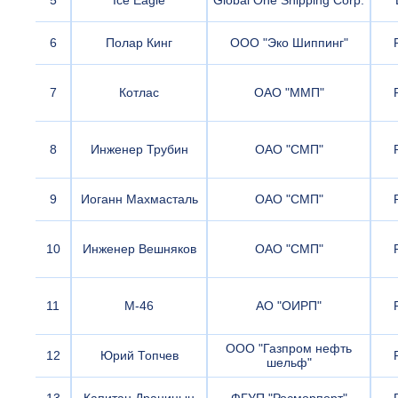
5
Ice Eagle
Global One Shipping Corp.
6
Полар Кинг
ООО "Эко Шиппинг"
7
Котлас
ОАО "ММП"
8
Инженер Трубин
ОАО "СМП"
9
Иоганн Махмасталь
ОАО "СМП"
10
Инженер Вешняков
ОАО "СМП"
11
М-46
АО "ОИРП"
ООО "Газпром нефть
12
Юрий Топчев
шельф"