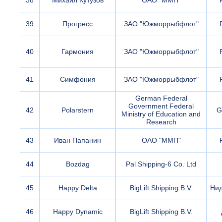
38
Михаил Кутузов
ОАО "ММП"
39
Прогресс
ЗАО "Южморрыбфлот"
40
Гармония
ЗАО "Южморрыбфлот"
41
Симфония
ЗАО "Южморрыбфлот"
German Federal
Government Federal
42
Polarstern
G
Ministry of Education and
Research
43
Иван Папанин
ОАО "ММП"
44
Bozdag
Pal Shipping-6 Co. Ltd
45
Happy Delta
BigLift Shipping B.V.
Ни
46
Happy Dynamic
BigLift Shipping B.V.