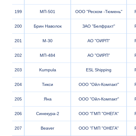
199
МП-501
ООО "Реском -Тюмень"
200
Брин Наволок
ЗАО "Белфрахт"
201
М-30
АО "ОИРП"
202
МП-484
АО "ОИРП"
203
Kumpula
ESL Shipping
204
Тикси
ООО "Ойл-Компакт"
205
Яна
ООО "Ойл-Компакт"
206
Синекура-2
ООО "ГМП "ОНЕГА"
207
Beaver
ООО "ГМП "ОНЕГА"