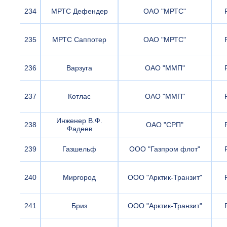
234
МРТС Дефендер
ОАО "МРТС"
235
МРТС Саппотер
ОАО "МРТС"
236
Варзуга
ОАО "ММП"
237
Котлас
ОАО "ММП"
Инженер В.Ф.
238
ОАО "СРП"
Фадеев
239
Газшельф
ООО "Газпром флот"
240
Миргород
ООО "Арктик-Транзит"
241
Бриз
ООО "Арктик-Транзит"