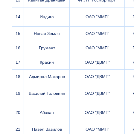
13
Капитан Драницын
ФГУП "Росморпорт"
14
Индига
ОАО "ММП"
15
Новая Земля
ОАО "ММП"
16
Грумант
ОАО "ММП"
17
Красин
ОАО "ДВМП"
18
Адмирал Макаров
ОАО "ДВМП"
19
Василий Головнин
ОАО "ДВМП"
20
Абакан
ОАО "ДВМП"
21
Павел Вавилов
ОАО "ММП"