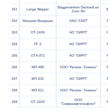
Baggerwerken Decloedt en
261
Lange Wapper
B
Zoon NV
262
Механик Макарьин
ОАО "СМП"
263
ОТ-2439
АО "ОИРП"
264
ПГ-2
АО "ОИРП"
265
ОТА-972
АО "ОИРП"
266
МП-498
ООО "Реском -Тюмень"
267
МП-532
АО "ОИРП"
268
МП-521
ООО "Реском -Тюмень"
ООО
269
ОТ-2433
"Севернефтегазфлот"