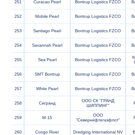
251
Curacao Pearl
Bontrup Logistics FZCO
B
252
Mobile Pearl
Bontrup Logistics FZCO
B
253
Santiago Pearl
Bontrup Logistics FZCO
B
254
Savannah Pearl
Bontrup Logistics FZCO
B
M
255
Sea Pearl
Bontrup Logistics FZCO
256
SMT Bontrup
Bontrup Logistics FZCO
B
257
White Pearl
Bontrup Logistics FZCO
B
ООО СК "ГРАНД
258
Сигранд
ШИППИНГ"
ООО
259
М-15
"Севернефтегазфлот"
260
Congo River
Dredging International NV
B