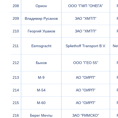
208
Орион
ООО "ГМП "ОНЕГА"
209
Владимир Русанов
ЗАО "ХМТП"
210
Георгий Ушаков
ЗАО "ХМТП"
211
Eemsgracht
Spliethoff Transport B.V.
Ne
212
Быхов
ООО "ГЕО 55"
213
М-9
АО "ОИРП"
214
М-54
АО "ОИРП"
215
М-60
АО "ОИРП"
216
Берег Мечты
ЗАО "РИМСКО"