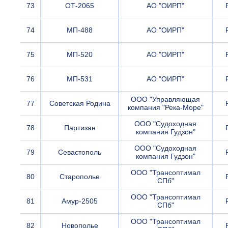
73
ОТ-2065
АО "ОИРП"
74
МП-488
АО "ОИРП"
75
МП-520
АО "ОИРП"
76
МП-531
АО "ОИРП"
ООО "Управляющая
77
Советская Родина
компания "Река-Море"
ООО "Судоходная
78
Партизан
компания Гудзон"
ООО "Судоходная
79
Севастополь
компания Гудзон"
ООО "Трансоптимал
80
Старополье
СПб"
ООО "Трансоптимал
81
Амур-2505
СПб"
ООО "Трансоптимал
82
Новополье