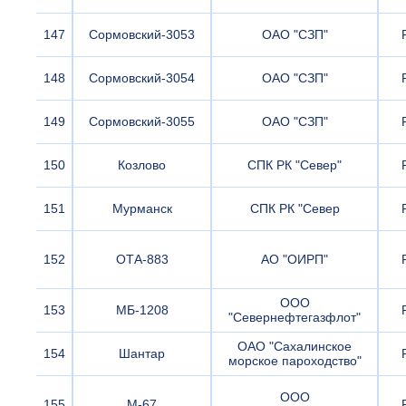
147
Сормовский-3053
ОАО "СЗП"
148
Сормовский-3054
ОАО "СЗП"
149
Сормовский-3055
ОАО "СЗП"
150
Козлово
СПК РК "Север"
151
Мурманск
СПК РК "Север
152
ОТА-883
АО "ОИРП"
ООО
153
МБ-1208
"Севернефтегазфлот"
ОАО "Сахалинское
154
Шантар
морское пароходство"
ООО
155
М-67