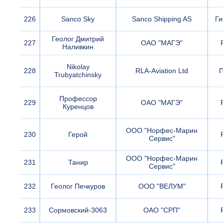
226
Sanco Sky
Sanco Shipping AS
Ги
Геолог Дмитрий
227
ОАО "МАГЭ"
Наливкин
Nikolay
228
RLA-Aviation Ltd
Trubyatchinsky
Профессор
229
ОАО "МАГЭ"
Куренцов
ООО "Норфес-Марин
230
Герой
Сервис"
ООО "Норфес-Марин
231
Танир
Сервис"
232
Геолог Печкуров
ООО "ВЕЛУМ"
233
Сормовский-3063
ОАО "СРП"