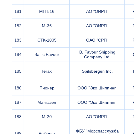
181
МП-516
АО "ОИРП"
182
М-36
АО "ОИРП"
183
СТК-1005
ОАО "СРП"
B. Favour Shipping
184
Baltic Favour
Company Ltd.
185
Ierax
Spitsbergen Inc.
186
Пионер
ООО "Эко Шиппинг"
187
Мангазея
ООО "Эко Шиппинг"
188
М-20
АО "ОИРП"
ФБУ "Морспасслужба
189
Рыбинск