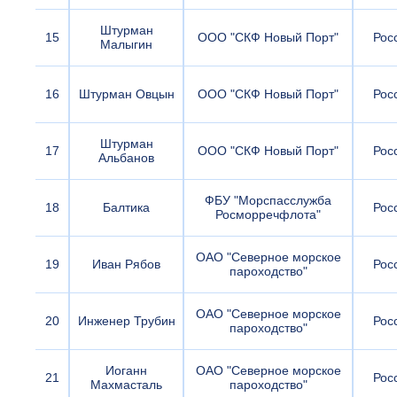
Штурман
15
ООО "СКФ Новый Порт"
Рос
Малыгин
16
Штурман Овцын
ООО "СКФ Новый Порт"
Рос
Штурман
17
ООО "СКФ Новый Порт"
Рос
Альбанов
ФБУ "Морспасслужба
18
Балтика
Рос
Росморречфлота"
ОАО "Северное морское
19
Иван Рябов
Рос
пароходство"
ОАО "Северное морское
20
Инженер Трубин
Рос
пароходство"
Иоганн
ОАО "Северное морское
21
Рос
Махмасталь
пароходство"