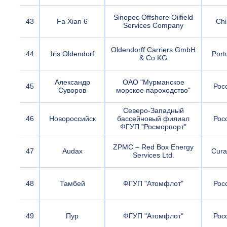
Sinopec Offshore Oilfield
43
Fa Xian 6
Chi
Services Company
Oldendorff Carriers GmbH
44
Iris Oldendorf
Port
& Co KG
Александр
ОАО "Мурманское
45
Рос
Суворов
морское пароходство"
Северо-Западный
46
Новороссийск
бассейновый филиал
Рос
ФГУП "Росморпорт"
ZPMC – Red Box Energy
47
Audax
Cura
Services Ltd.
48
Тамбей
ФГУП "Атомфлот"
Рос
49
Пур
ФГУП "Атомфлот"
Рос