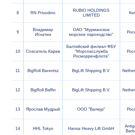
RUBIO HOLDINGS
8
RN Privodino
Ки
LIMITED
Владимир
ОАО "Мурманское
9
Рос
Игнатюк
морское пароходство"
Балтийский филиал ФБУ
10
Спасатель Карев
"Морспасслужба
Рос
Росморречфлота"
11
BigRoll Barentsz
BigLift Shipping B.V.
Nether
12
BigRoll Baffin
BigLift Shipping B.V.
Nether
13
Ярослав Мудрый
ООО "Валкур"
Рос
Antig
14
HHL Tokyo
Hansa Heavy Lift GmbH
Barb