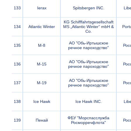
133
Ierax
Spitsbergen INC.
Libe
KG Schifffahrtsgesellschaft
134
Atlantic Winter
MS „Atlantic Winter“ mbH &
Port
Co.
АО "Обь-Иртышское
135
М-8
Рос
речное пароходство"
АО "Обь-Иртышское
136
М-15
Рос
речное пароходство"
АО "Обь-Иртышское
137
М-19
Рос
речное пароходство"
138
Ice Hawk
Ice Hawk INC.
Libe
ФБУ "Морспасслужба
139
Пенай
Рос
Росморречфлота"