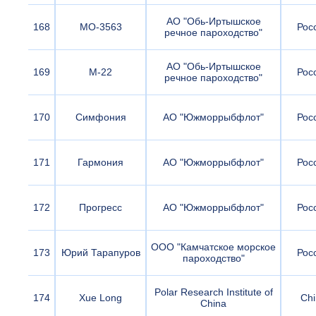
АО "Обь-Иртышское
168
МО-3563
Рос
речное пароходство"
АО "Обь-Иртышское
169
М-22
Рос
речное пароходство"
170
Симфония
АО "Южморрыбфлот"
Рос
171
Гармония
АО "Южморрыбфлот"
Рос
172
Прогресс
АО "Южморрыбфлот"
Рос
ООО "Камчатское морское
173
Юрий Тарапуров
Рос
пароходство"
Polar Research Institute of
174
Xue Long
Chi
China