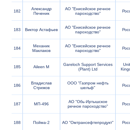
Александр
АО "Енисейское речное
182
Рос
Печеник
пароходство"
АО "Енисейское речное
183
Виктор Астафьев
Рос
пароходство"
Механик
АО "Енисейское речное
184
Рос
Маклаков
пароходство"
Gareloch Support Services
Uni
185
Aileen M
(Plant) Ltd
King
Владислав
ООО "Газпром нефть
186
Рос
Стрижов
шельф"
АО "Обь-Иртышское
187
МП-496
Рос
речное пароходство"
188
Пойма-2
АО "Омтрансефтепродукт"
Рос