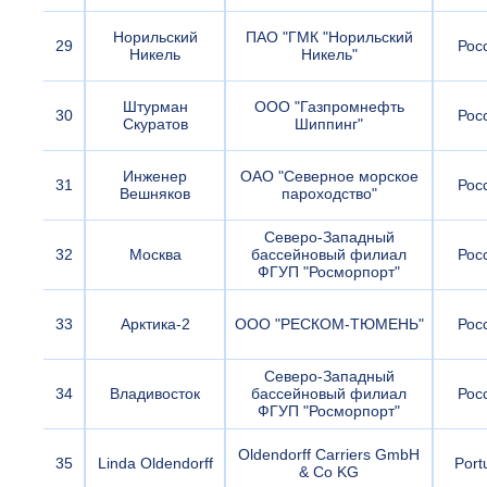
Норильский
ПАО "ГМК "Норильский
29
Рос
Никель
Никель"
Штурман
ООО "Газпромнефть
30
Рос
Скуратов
Шиппинг"
Инженер
ОАО "Северное морское
31
Рос
Вешняков
пароходство"
Северо-Западный
32
Москва
бассейновый филиал
Рос
ФГУП "Росморпорт"
33
Арктика-2
ООО "РЕСКОМ-ТЮМЕНЬ"
Рос
Северо-Западный
34
Владивосток
бассейновый филиал
Рос
ФГУП "Росморпорт"
Oldendorff Carriers GmbH
35
Linda Oldendorff
Port
& Co KG