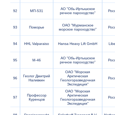
АО "Обь-Иртышское
92
МП-531
Рос
речное пароходство"
ОАО "Мурманское
93
Поморье
Рос
морское пароходство"
94
HHL Valparaiso
Hansa Heavy Lift GmbH
Libe
АО "Обь-Иртышское
95
М-46
Рос
речное пароходство"
ОАО "Морская
Геолог Дмитрий
Арктическая
96
Рос
Наливкин
Геологоразведочная
Экспедиция"
ОАО "Морская
Профессор
Арктическая
97
Рос
Куренцов
Геологоразведочная
Экспедиция"