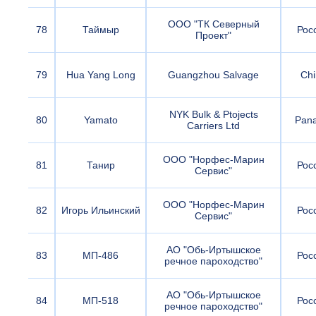
ООО "ТК Северный
78
Таймыр
Рос
Проект"
79
Hua Yang Long
Guangzhou Salvage
Chi
NYK Bulk & Ptojects
80
Yamato
Pan
Carriers Ltd
ООО "Норфес-Марин
81
Танир
Рос
Сервис"
ООО "Норфес-Марин
82
Игорь Ильинский
Рос
Сервис"
АО "Обь-Иртышское
83
МП-486
Рос
речное пароходство"
АО "Обь-Иртышское
84
МП-518
Рос
речное пароходство"