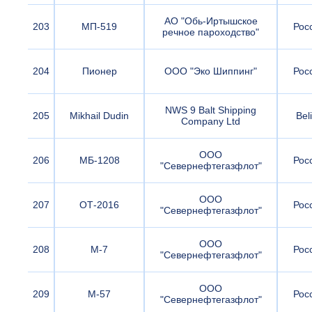
АО "Обь-Иртышское
203
МП-519
Рос
речное пароходство"
204
Пионер
ООО "Эко Шиппинг"
Рос
NWS 9 Balt Shipping
205
Mikhail Dudin
Bel
Company Ltd
ООО
206
МБ-1208
Рос
"Севернефтегазфлот"
ООО
207
ОТ-2016
Рос
"Севернефтегазфлот"
ООО
208
М-7
Рос
"Севернефтегазфлот"
ООО
209
М-57
Рос
"Севернефтегазфлот"