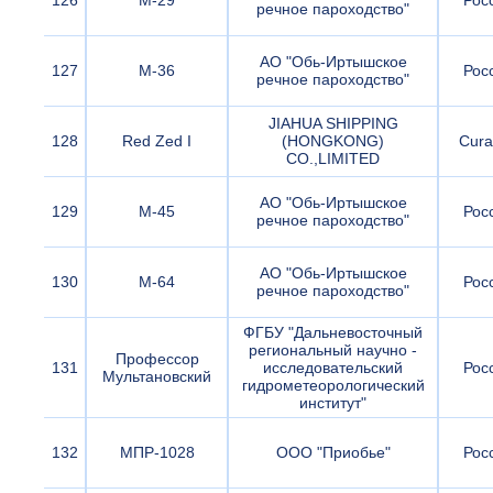
126
М-29
Рос
речное пароходство"
АО "Обь-Иртышское
127
М-36
Рос
речное пароходство"
JIAHUA SHIPPING
128
Red Zed I
(HONGKONG)
Cura
CO.,LIMITED
АО "Обь-Иртышское
129
М-45
Рос
речное пароходство"
АО "Обь-Иртышское
130
М-64
Рос
речное пароходство"
ФГБУ "Дальневосточный
региональный научно -
Профессор
131
исследовательский
Рос
Мультановский
гидрометеорологический
институт"
132
МПР-1028
ООО "Приобье"
Рос