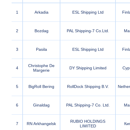
1
Arkadia
ESL Shipping Ltd
Finl
2
Bozdag
PAL Shipping-7 Co.Ltd.
Mal
3
Pasila
ESL Shipping Ltd
Finl
Christophe De
4
DY Shipping Limited
Cyp
Margerie
5
BigRoll Bering
RollDock Shipping B.V.
Nether
6
Ginaldag
PAL Shipping-7 Co. Ltd.
Mal
RUBIO HOLDINGS
7
RN Arkhangelsk
Ки
LIMITED