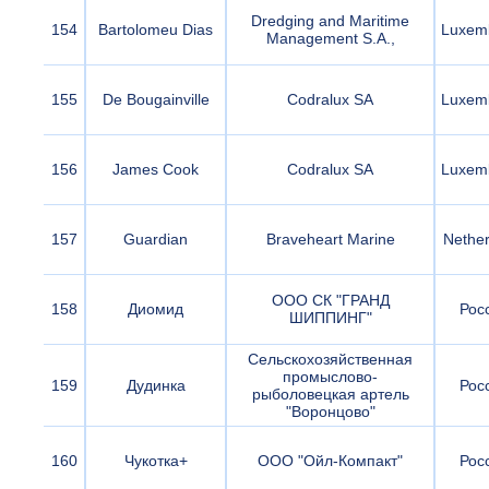
Dredging and Maritime
154
Bartolomeu Dias
Luxem
Management S.A.,
155
De Bougainville
Codralux SA
Luxem
156
James Cook
Codralux SA
Luxem
157
Guardian
Braveheart Marine
Nether
ООО СК "ГРАНД
158
Диомид
Рос
ШИППИНГ"
Сельскохозяйственная
промыслово-
159
Дудинка
Рос
рыболовецкая артель
"Воронцово"
160
Чукотка+
ООО "Ойл-Компакт"
Рос