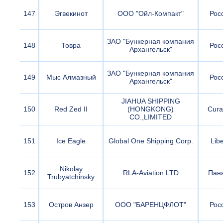
147
Эгвекинот
ООО "Ойл-Компакт"
Рос
ЗАО "Бункерная компания
148
Товра
Рос
Архангельск"
ЗАО "Бункерная компания
149
Мыс Алмазный
Рос
Архангельск"
JIAHUA SHIPPING
150
Red Zed II
(HONGKONG)
Cura
CO.,LIMITED
151
Ice Eagle
Global One Shipping Corp.
Libe
Nikolay
152
RLA-Aviation LTD
Пан
Trubyatchinsky
153
Остров Анзер
ООО "БАРЕНЦФЛОТ"
Рос