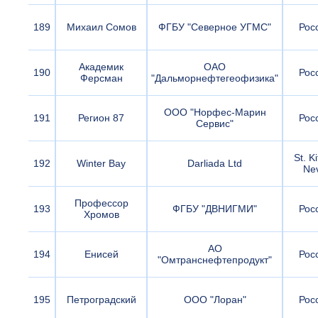
189
Михаил Сомов
ФГБУ "Северное УГМС"
Рос
Академик
ОАО
190
Рос
Ферсман
"Дальморнефтегеофизика"
ООО "Норфес-Марин
191
Регион 87
Рос
Сервис"
St. Ki
192
Winter Bay
Darliada Ltd
Nev
Профессор
193
ФГБУ "ДВНИГМИ"
Рос
Хромов
АО
194
Енисей
Рос
"Омтранснефтепродукт"
195
Петроградский
ООО "Лоран"
Рос