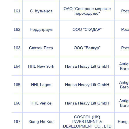
ОАО "Северное морское
161
С. Кузнецов
Рос
пароходство"
162
Нордстраум
ООО "СКАДАР"
Рос
163
Святой Петр
ООО "Валкур"
Рос
Antig
164
HHL New York
Hansa Heavy Lift GmbH
Barb
Antig
165
HHL Lagos
Hansa Heavy Lift GmbH
Barb
Antig
166
HHL Venice
Hansa Heavy Lift GmbH
Barb
COSCOL (HK)
167
Xiang He Kou
INVESTMENT &
Hong 
DEVELOPMENT CO., LTD