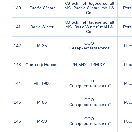
KG Schifffahrtsgesellschaft
140
Pacific Winter
MS „Pacific Winter“ mbH &
Port
Co.
KG Schifffahrtsgesellschaft
141
Baltic Winter
MS „Baltic Winter“ mbH &
Port
Co.
ООО
142
М-35
Рос
"Севернефтегазфлот"
143
Фритьоф Нансен
ФГБНУ "ПИНРО"
Рос
ООО
144
МП-1900
Рос
"Севернефтегазфлот"
ООО
145
М-55
Рос
"Севернефтегазфлот"
ООО
146
М-59
Рос
"Севернефтегазфлот"