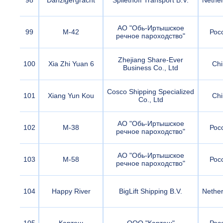
98
Danzigergracht
Spliethoff Transport B.V.
Nether
АО "Обь-Иртышское
99
М-42
Рос
речное пароходство"
Zhejiang Share-Ever
100
Xia Zhi Yuan 6
Chi
Business Co., Ltd
Cosco Shipping Specialized
101
Xiang Yun Kou
Chi
Co., Ltd
АО "Обь-Иртышское
102
М-38
Рос
речное пароходство"
АО "Обь-Иртышское
103
М-58
Рос
речное пароходство"
104
Happy River
BigLift Shipping B.V.
Nether