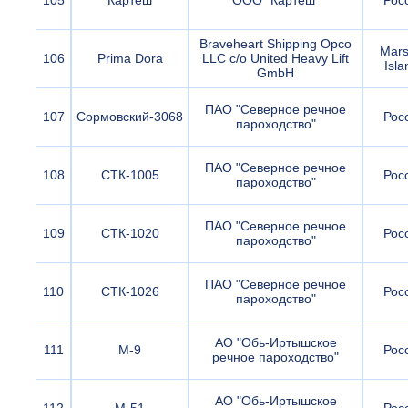
105
Картеш
ООО "Картеш"
Рос
Braveheart Shipping Opco
Mars
106
Prima Dora
LLC c/o United Heavy Lift
Isla
GmbH
ПАО "Северное речное
107
Сормовский-3068
Рос
пароходство"
ПАО "Северное речное
108
СТК-1005
Рос
пароходство"
ПАО "Северное речное
109
СТК-1020
Рос
пароходство"
ПАО "Северное речное
110
СТК-1026
Рос
пароходство"
АО "Обь-Иртышское
111
М-9
Рос
речное пароходство"
АО "Обь-Иртышское