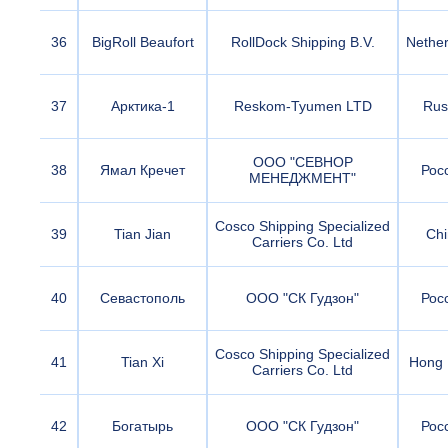
36
BigRoll Beaufort
RollDock Shipping B.V.
Nether
37
Арктика-1
Reskom-Tyumen LTD
Rus
ООО "СЕВНОР
38
Ямал Кречет
Рос
МЕНЕДЖМЕНТ"
Cosco Shipping Specialized
39
Tian Jian
Chi
Carriers Co. Ltd
40
Севастополь
ООО "СК Гудзон"
Рос
Cosco Shipping Specialized
41
Tian Xi
Hong 
Carriers Co. Ltd
42
Богатырь
ООО "СК Гудзон"
Рос