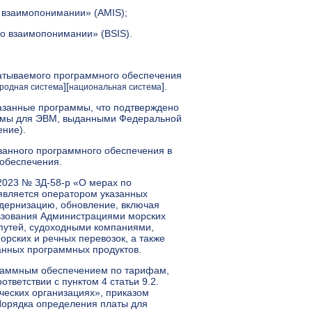
 взаимопонимании» (AMIS);
о взаимопонимании» (BSIS).
атываемого программного обеспечения
][
].
родная система
национальная система
занные программы, что подтверждено
аммы для ЭВМ, выданными Федеральной
ение).
занного программного обеспечения в
 обеспечения.
2023 № ЗД-58-р «О мерах по
вляется оператором указанных
дернизацию, обновление, включая
ьзования Администрациями морских
путей, судоходными компаниями,
рских и речных перевозок, а также
анных программных продуктов.
раммным обеспечением по тарифам,
ветствии с пунктом 4 статьи 9.2.
ческих организациях», приказом
Порядка определения платы для