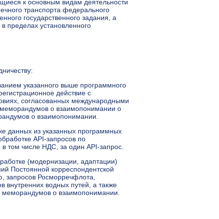
сящиеся к основным видам деятельности
речного транспорта федерального
нного государственного задания, а
 в пределах установленного
дничеству:
ованием указанного выше программного
 регистрационное действие с
ловиях, согласованных международными
 меморандумов о взаимопонимании о
рандумов о взаимопонимании.
зке данных из указанных программных
обработке API-запросов по
в том числе НДС, за один API-запрос.
оработке (модернизации, адаптации)
ний Постоянной корреспондентской
ю, запросов Росморречфлота,
 внутренних водных путей, а также
ов меморандумов о взаимопонимании.