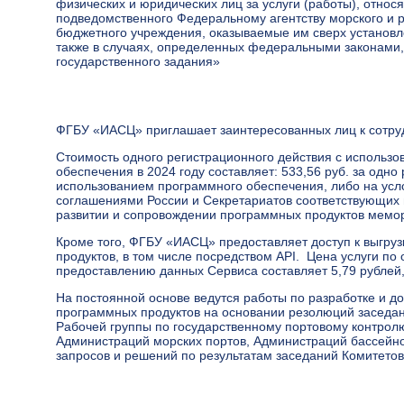
физических и юридических лиц за услуги (работы), отно
подведомственного Федеральному агентству морского и 
бюджетного учреждения, оказываемые им сверх установле
также в случаях, определенных федеральными законами,
государственного задания»
ФГБУ «ИАСЦ» приглашает заинтересованных лиц к сотру
Стоимость одного регистрационного действия с использ
обеспечения в 2024 году составляет: 533,56 руб. за одно
использованием программного обеспечения, либо на ус
соглашениями России и Секретариатов соответствующих
развитии и сопровождении программных продуктов мемо
Кроме того, ФГБУ «ИАСЦ» предоставляет доступ к выгру
продуктов, в том числе посредством API. Цена услуги по 
предоставлению данных Сервиса составляет 5,79 рублей, 
На постоянной основе ведутся работы по разработке и д
программных продуктов на основании резолюций заседа
Рабочей группы по государственному портовому контрол
Администраций морских портов, Администраций бассейнов
запросов и решений по результатам заседаний Комитет