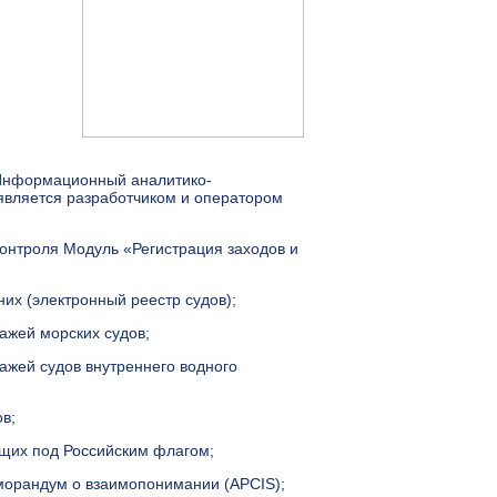
Информационный аналитико-
является разработчиком и оператором
онтроля Модуль «Регистрация заходов и
их (электронный реестр судов);
ажей морских судов;
жей судов внутреннего водного
в;
щих под Российским флагом;
морандум о взаимопонимании (APCIS);