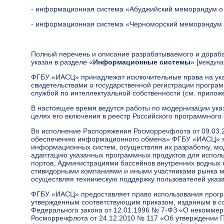
- информационная система «Абуджийский меморандум о
- информационная система «Черноморский меморандум 
Полный перечень и описание разрабатываемого и дораб
указан в разделе «
Информационные системы
» [
междуна
ФГБУ «ИАСЦ» принадлежат исключительные права на ука
свидетельствами о государственной регистрации прогр
службой по интеллектуальной собственности (см. прилож
В настоящее время ведутся работы по модернизации ука
целях его включения в реестр Российского программного
Во исполнение Распоряжения Росморречфлота от 09.03.
обеспечению информационного обмена» ФГБУ «ИАСЦ» я
информационных систем, осуществляя их разработку, мо
адаптацию указанных программных продуктов для испол
портов, Администрациями бассейнов внутренних водных 
стивидорными компаниями и иными участниками рынка мо
осуществляя техническую поддержку пользователей указ
ФГБУ «ИАСЦ» предоставляет право использования прог
утвержденным соответствующим приказом, изданным в соот
Федерального закона от 12.01.1996 № 7-ФЗ «О некоммер
Росморречфлота от 24.12.2010 № 117 «Об утверждении 