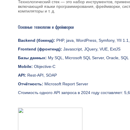
Технологический стек — это набор инструментов, примен
включающий языки программирования, фреймворки, сис
компиляторы и т. д.
Основные технологии и фреймворки
Backend (бэкенд
):
PHP, java, WordPress, Symfony, YII 1.1
Frontend (фронтенд
):
Javascript, JQuery, VUE, ExtJS
Базы
данных
:
My SQL, Microsoft SQL Server, Oracle, SQL 
Mobile:
Objective-C
API:
Rest-API, SOAP
Отчётность:
Microsoft Report Server
Стоимость одного API запроса в 2024 году составляет: 5,