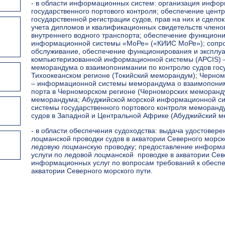
- в области информационных систем: организация инфор
государственного портового контроля; обеспечение центр
государственной регистрации судов, прав на них и сдело
учета дипломов и квалификационных свидетельств членов
внутреннего водного транспорта; обеспечение функцион
информационной системы «МоРе» («КИИС МоРе»); сопро
обслуживание, обеспечение функционирования и эксплуа
компьютеризованной информационной системы (APCIS)
меморандума о взаимопонимании по контролю судов госу
Тихоокеанском регионе (Токийский меморандум); Черно
– информационной системы меморандума о взаимопоним
порта в Черноморском регионе (Черноморских меморанду
меморандума; Абуджийской морской информационной с
системы государственного портового контроля меморанд
судов в Западной и Центральной Африке (Абуджийский м
- в области обеспечения судоходства: выдача удостовер
лоцманской проводки судов в акватории Северного морс
ледовую лоцманскую проводку; предоставление информа
услуги по ледовой лоцманской проводке в акватории Сев
информационных услуг по вопросам требований к обеспе
акватории Северного морского пути.