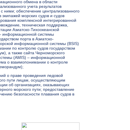
мационного обмена в области
ализованного учета результатов
к с ними; обеспечение централизованного
 экипажей морских судов и судов
ирования комплексной интегрированной
вождение, техническая поддержка,
тации Азиатско-Тихоокеанской
 – информационной системы
дарством порта в Азиатско-
морской информационной системы (BSIS)
ании по контролю судов государством
м), а также сайта Черноморского
истемы (AMIS) – информационной
ума о взаимопонимании о контроле
еморандум);
ений о праве проведения ледовой
кого пути лицам, осуществляющим
ции об организациях, оказывающих
ерного морского пути; предоставление
чению безопасности плавания судов в